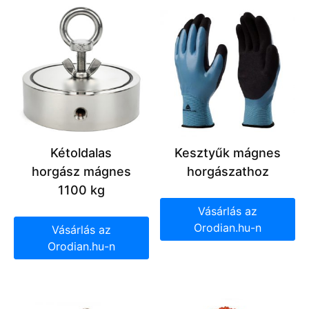
Kétoldalas
Kesztyűk mágnes
horgász mágnes
horgászathoz
1100 kg
Vásárlás az
Orodian.hu-n
Vásárlás az
Orodian.hu-n