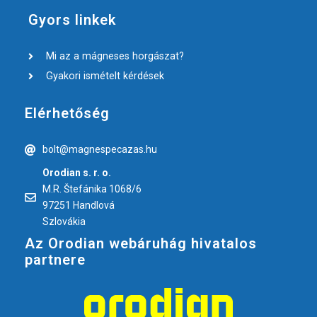
Gyors linkek
Mi az a mágneses horgászat?
Gyakori ismételt kérdések
Elérhetőség
bolt@magnespecazas.hu
Orodian s. r. o.
M.R. Štefánika 1068/6
97251 Handlová
Szlovákia
Az Orodian webáruhág hivatalos
partnere