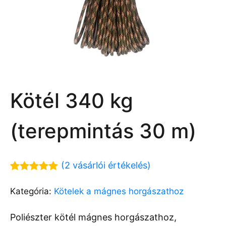
Kötél 340 kg
(terepmintás 30 m)
(
2
vásárlói értékelés)
Értékelés
2
5.00
az 5-
Kategória:
Kötelek a mágnes horgászathoz
ből,
értékelés
alapján
Poliészter kötél mágnes horgászathoz,