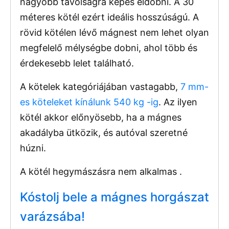
nagyobb távolságra képes eldobni. A 30
méteres kötél ezért ideális hosszúságú. A
rövid kötélen lévő mágnest nem lehet olyan
megfelelő mélységbe dobni, ahol több és
érdekesebb lelet található.
A kötelek kategóriájában
vastagabb,
7 mm-
es köteleket kínálunk 540 kg -ig
. Az ilyen
kötél akkor előnyösebb, ha a mágnes
akadályba ütközik, és autóval szeretné
húzni.
A kötél hegymászásra nem alkalmas .
Kóstolj bele a mágnes horgászat
varázsába!