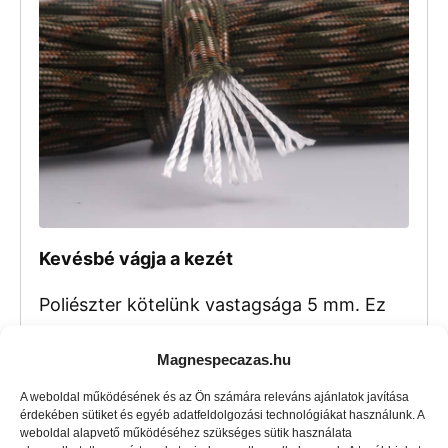
Kevésbé vágja a kezét
Poliészter kötelünk vastagsága 5 mm. Ez
egy milliméterrel több, mint az 550-es
Magnespecazas.hu
ejtőernyő zsinór. Ennek eredményeként
húzáskor lényegesen kevésbé vágja a
A weboldal működésének és az Ön számára releváns ajánlatok javítása
érdekében sütiket és egyéb adatfeldolgozási technológiákat használunk. A
kezét.
weboldal alapvető működéséhez szükséges sütik használata