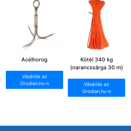
Acélhorog
Kötél 340 kg
(narancssárga 30 m)
Vásárlás az
Orodian.hu-n
Vásárlás az
Orodian.hu-n