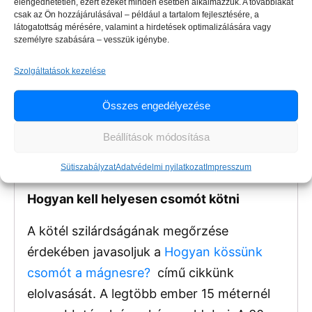
elengedhetetlen, ezért ezeket minden esetben alkalmazzuk. A továbbiakat
csak az Ön hozzájárulásával – például a tartalom fejlesztésére, a
látogatottság mérésére, valamint a hirdetések optimalizálására vagy
személyre szabására – vesszük igénybe.
Szolgáltatások kezelése
Összes engedélyezése
Beállítások módosítása
Sütiszabályzat
Adatvédelmi nyilatkozat
Impresszum
Hogyan kell helyesen csomót kötni
A kötél szilárdságának megőrzése
érdekében javasoljuk a
Hogyan kössünk
csomót a mágnesre?
című cikkünk
elolvasását. A legtöbb ember 15 méternél