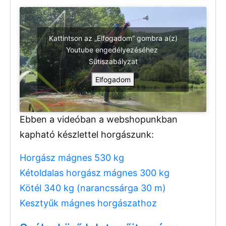
Kattintson az „Elfogadom” gombra a(z)
Youtube engedélyezéséhez
Sütiszabályzat
Elfogadom
Ebben a videóban a webshopunkban
kapható készlettel horgászunk:
Horgász mágnes 530 kg
Kétoldalas horgász mágnes 300 kg
Kötél 340 kg (narancssárga 30 m)
Kesztyűk mágnes horgászathoz