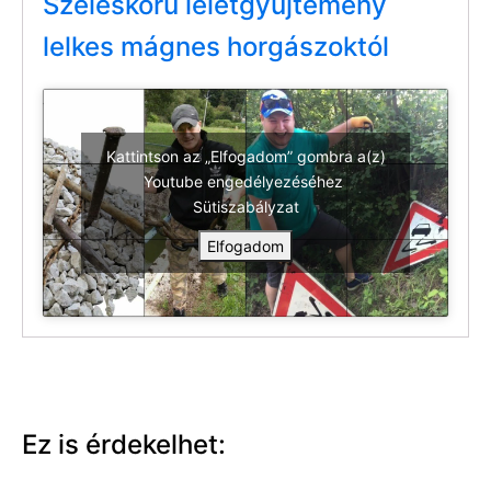
Széleskörű leletgyűjtemény
lelkes mágnes horgászoktól
Kattintson az „Elfogadom” gombra a(z)
Youtube engedélyezéséhez
Sütiszabályzat
Elfogadom
Ez is érdekelhet: