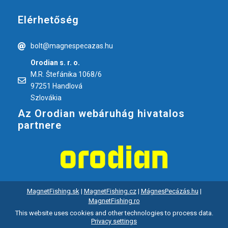
Elérhetőség
bolt@magnespecazas.hu
Orodian s. r. o.
M.R. Štefánika 1068/6
97251 Handlová
Szlovákia
Az Orodian webáruhág hivatalos
partnere
MagnetFishing.sk
|
MagnetFishing.cz
|
MágnesPecázás.hu
|
MagnetFishing.ro
This website uses cookies and other technologies to process data.
Privacy settings