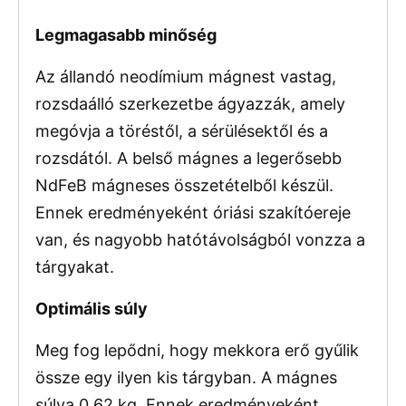
Legmagasabb minőség
Az állandó neodímium mágnest vastag,
rozsdaálló szerkezetbe ágyazzák, amely
megóvja a töréstől, a sérülésektől és a
rozsdától. A belső mágnes a legerősebb
NdFeB mágneses összetételből készül.
Ennek eredményeként óriási szakítóereje
van, és nagyobb hatótávolságból vonzza a
tárgyakat.
Optimális súly
Meg fog lepődni, hogy mekkora erő gyűlik
össze egy ilyen kis tárgyban. A mágnes
súlya 0,62 kg. Ennek eredményeként