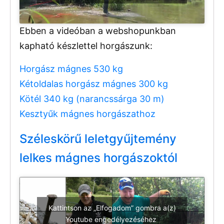
Ebben a videóban a webshopunkban
kapható készlettel horgászunk:
Horgász mágnes 530 kg
Kétoldalas horgász mágnes 300 kg
Kötél 340 kg (narancssárga 30 m)
Kesztyűk mágnes horgászathoz
Széleskörű leletgyűjtemény
lelkes mágnes horgászoktól
Kattintson az „Elfogadom” gombra a(z)
Youtube engedélyezéséhez