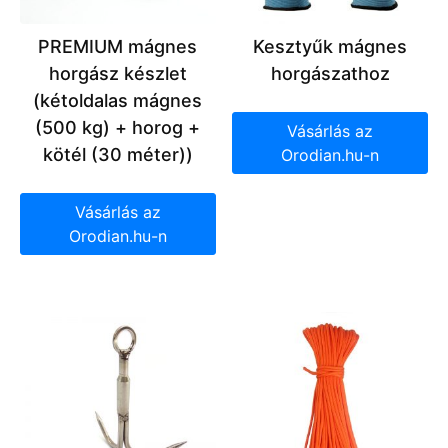
PREMIUM mágnes
Kesztyűk mágnes
horgász készlet
horgászathoz
(kétoldalas mágnes
(500 kg) + horog +
Vásárlás az
kötél (30 méter))
Orodian.hu-n
Vásárlás az
Orodian.hu-n