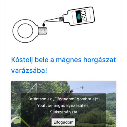
Kóstolj bele a mágnes horgászat
varázsába!
Kattintson az „Elfogadom” gombra a(z)
Youtube engedélyezéséhez
Sütiszabályzat
Elfogadom