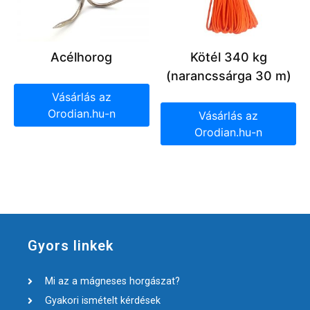
Acélhorog
Kötél 340 kg
(narancssárga 30 m)
Vásárlás az
Orodian.hu-n
Vásárlás az
Orodian.hu-n
Gyors linkek
Mi az a mágneses horgászat?
Gyakori ismételt kérdések