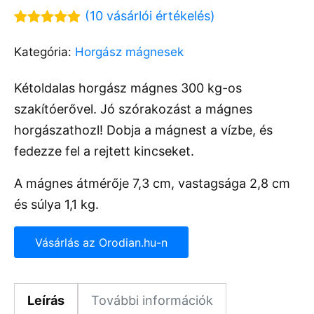
(
10
vásárlói értékelés)
Értékelés
9
5.00
az 5-
Kategória:
Horgász mágnesek
ből,
értékelés
alapján
Kétoldalas horgász mágnes 300 kg-os
szakítóerővel. Jó szórakozást a mágnes
horgászathozl! Dobja a mágnest a vízbe, és
fedezze fel a rejtett kincseket.
A mágnes átmérője 7,3 cm, vastagsága 2,8 cm
és súlya 1,1 kg.
Vásárlás az Orodian.hu-n
Leírás
További információk