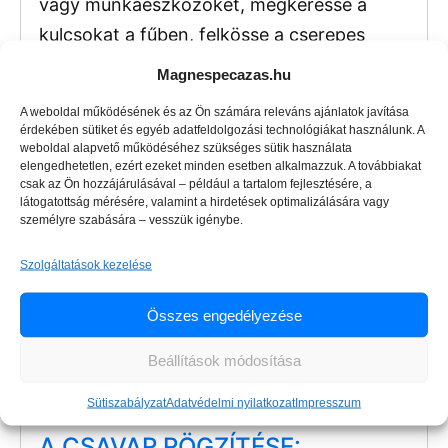
vagy munkaeszközöket, megkeresse a
kulcsokat a fűben, felkösse a cserepes
virágokat a lugasra, ha van vastartója,
Magnespecazas.hu
szétválassza a hulladékot, kitisztítsa a
A weboldal működésének és az Ön számára releváns ajánlatok javítása
kutakat vagy megtisztítsa a szökőkutat az
érdekében sütiket és egyéb adatfeldolgozási technológiákat használunk. A
weboldal alapvető működéséhez szükséges sütik használata
érméktől.
elengedhetetlen, ezért ezeket minden esetben alkalmazzuk. A továbbiakat
csak az Ön hozzájárulásával – például a tartalom fejlesztésére, a
Kiegészítők
látogatottság mérésére, valamint a hirdetések optimalizálására vagy
személyre szabására – vesszük igénybe.
A mágneshez ajánlott védőkesztyűt
Szolgáltatások kezelése
vásárolni, hogy ne vágja meg magát az éles
tárgyak eltávolításakor, és egy erős
Összes engedélyezése
poliészter kötelet
, amely megkönnyíti a
Beállítások módosítása
mágnes leválasztását és a vízből való
kihúzását.
Sütiszabályzat
Adatvédelmi nyilatkozat
Impresszum
A CSAVAR RÖGZÍTÉSE: